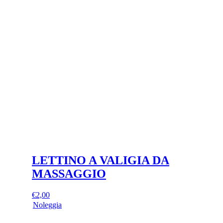
prodotto
ha
più
varianti.
Le
opzioni
possono
essere
scelte
nella
pagina
del
prodotto
LETTINO A VALIGIA DA
MASSAGGIO
€
2,00
Noleggia