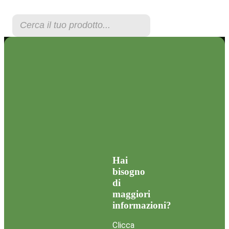
degli
articoli
Products
search
Hai
bisogno
di
maggiori
informazioni?
Clicca