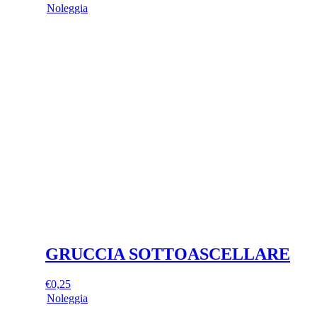
Noleggia
GRUCCIA SOTTOASCELLARE
€
0,25
Noleggia
Questo