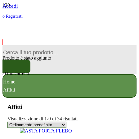
Accedi
o Registrati
Prodotto
è stato aggiunto
al tuo carrello.
Home
Affitti
Affitti
Visualizzazione di 1-9 di 34 risultati