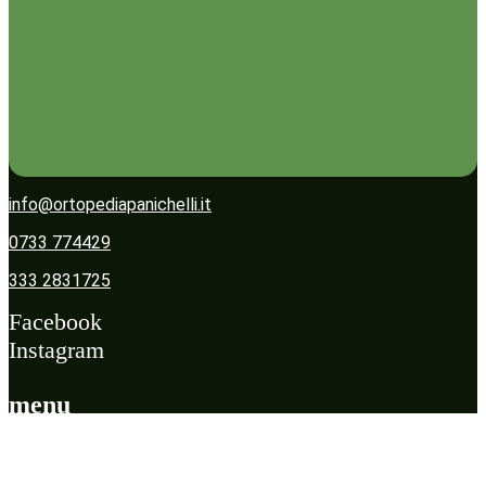
info@ortopediapanichelli.it
0733 774429
333 2831725
Facebook
Instagram
menu
Home
Prodotti