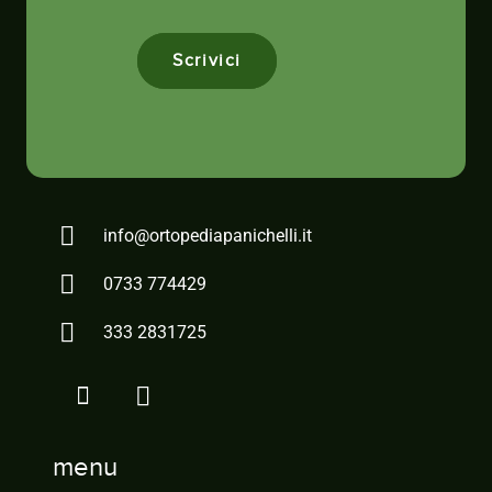
Scrivici
info@ortopediapanichelli.it
0733 774429
333 2831725
menu