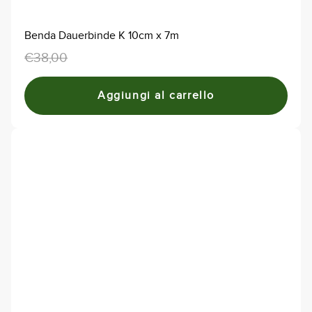
Benda Dauerbinde K 10cm x 7m
Il
Il
€
38,00
€
32,00
prezzo
prezzo
originale
attuale
Aggiungi al carrello
era:
è:
€38,00.
€32,00.