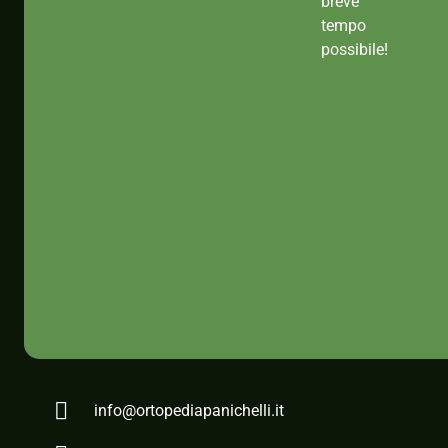
breve
tempo
possibile!
info@ortopediapanichelli.it