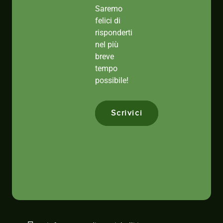
Saremo
felici di
risponderti
nel più
breve
tempo
possibile!
Scrivici