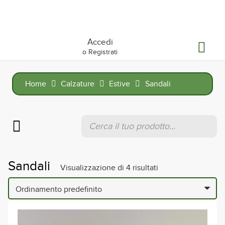
Accedi
o Registrati
Home
Calzature
Estive
Sandali
Products
search
Sandali
Visualizzazione di 4 risultati