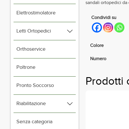
sandali ortopedici da
Elettrostimolatore
Condividi su
Letti Ortopedici
Colore
Orthoservice
Numero
Poltrone
Prodotti 
Pronto Soccorso
Questo
Riabilitazione
prodotto
ha
Senza categoria
più