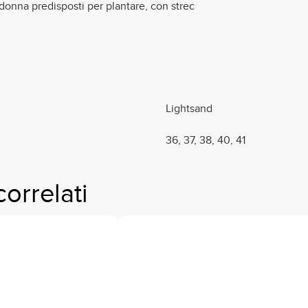
 donna predisposti per plantare, con strec
Lightsand
36, 37, 38, 40, 41
correlati
Questo
prodotto
ha
più