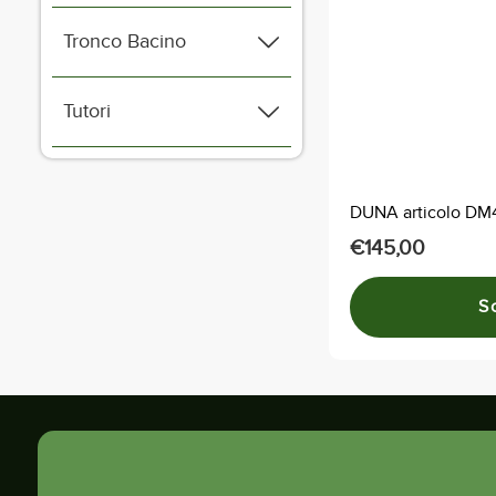
varianti.
Tronco Bacino
Le
opzioni
possono
Tutori
essere
scelte
nella
DUNA articolo DM
pagina
€
145,00
del
prodotto
S