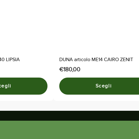
varianti.
Le
opzioni
possono
essere
scelte
nella
40 LIPSIA
DUNA articolo ME14 CAIRO ZENIT
pagina
€
180,00
del
prodotto
cegli
Scegli