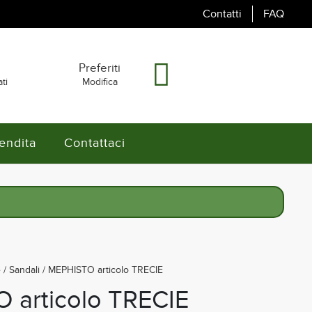
Contatti
FAQ
i
Preferiti
ti
Modifica
endita
Contattaci
e
/
Sandali
/ MEPHISTO articolo TRECIE
 articolo TRECIE