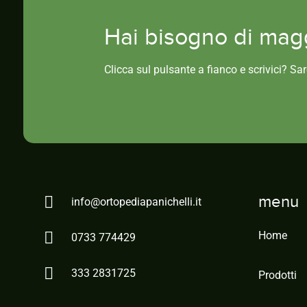
Hai bisogno di magg
Clicca sul pulsante a fianco e scrivici? Sa
menu
info@ortopediapanichelli.it
Home
0733 774429
333 2831725
Prodotti