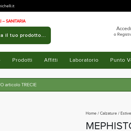
chelli.it
 – SANITARIA
Acced
o Registra
a il tuo prodotto...
o
Prodotti
Affitti
Laboratorio
Punto V
 articolo TRECIE
Home
/
Calzature
/
Estiv
MEPHISTO