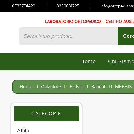
0733774429
3332831725
info@ortopediapani
LABORATORIO ORTOPEDICO – CENTRO AUSILI
Products
search
Cerc
Home
Chi Siam
Home
Calzature
Estive
Sandali
MEPHISTO
CATEGORIE
Affitti