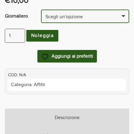
€
10,00
Giornaliero
SEGGIOLONE
Noleggia
POSTURALE
LEVIA
Aggiungi ai preferiti
NEATECH
quantità
COD:
N/A
Categoria:
Affitti
Descrizione