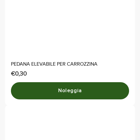
possono
essere
scelte
nella
pagina
del
prodotto
PEDANA ELEVABILE PER CARROZZINA
€
0,30
Noleggia