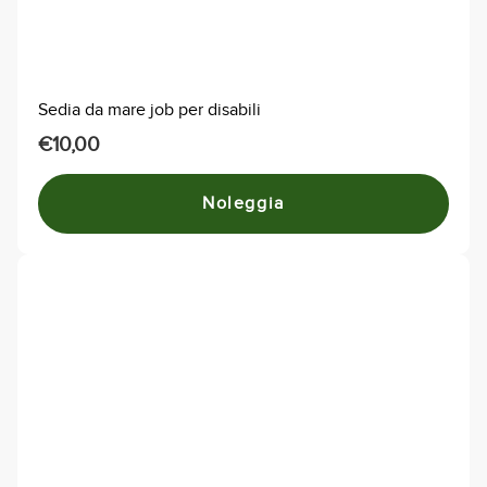
scelte
nella
pagina
del
Sedia da mare job per disabili
prodotto
€
10,00
Noleggia
Questo
prodotto
ha
più
varianti.
Le
opzioni