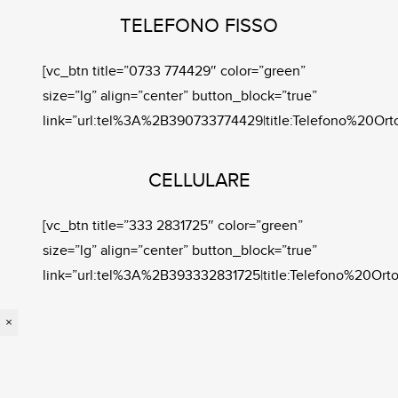
TELEFONO FISSO
[vc_btn title=”0733 774429″ color=”green”
size=”lg” align=”center” button_block=”true”
link=”url:tel%3A%2B390733774429|title:Telefono%20Orto
CELLULARE
[vc_btn title=”333 2831725″ color=”green”
size=”lg” align=”center” button_block=”true”
link=”url:tel%3A%2B393332831725|title:Telefono%20Ortop
×