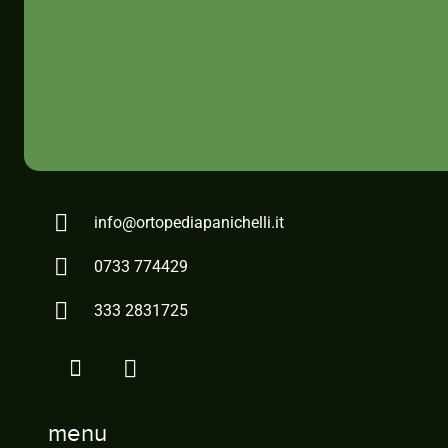
info@ortopediapanichelli.it
0733 774429
333 2831725
menu