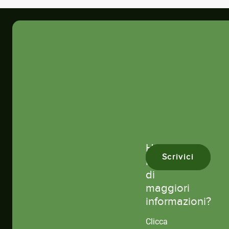
Hai
Scrivici
bisogno
di
maggiori
informazioni?
Clicca