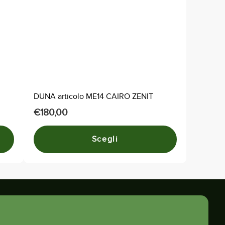
varianti.
Le
opzioni
possono
essere
scelte
nella
DUNA articolo ME14 CAIRO ZENIT
pagina
€
180,00
del
prodotto
Scegli