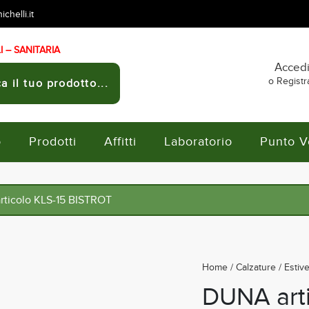
chelli.it
 – SANITARIA
Acced
o Registra
a il tuo prodotto...
o
Prodotti
Affitti
Laboratorio
Punto V
ticolo KLS-15 BISTROT
Home
/
Calzature
/
Estiv
DUNA art