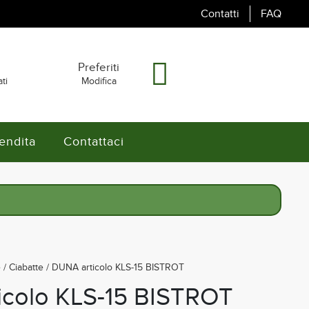
Contatti
FAQ
i
Preferiti
ti
Modifica
endita
Contattaci
e
/
Ciabatte
/ DUNA articolo KLS-15 BISTROT
icolo KLS-15 BISTROT