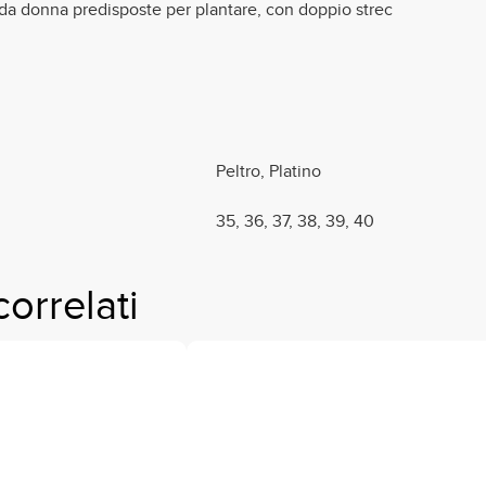
da donna predisposte per plantare, con doppio strec
Peltro, Platino
35, 36, 37, 38, 39, 40
correlati
Questo
prodotto
ha
più