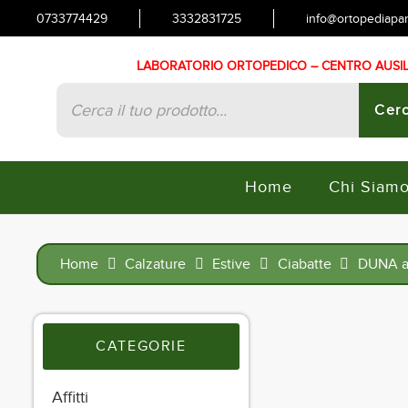
0733774429
3332831725
info@ortopediapani
LABORATORIO ORTOPEDICO – CENTRO AUSILI
Products
search
Cerc
Home
Chi Siam
Home
Calzature
Estive
Ciabatte
DUNA ar
CATEGORIE
Affitti