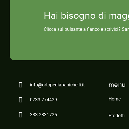
Hai bisogno di magg
Clicca sul pulsante a fianco e scrivici? Sa
menu
info@ortopediapanichelli.it
Home
0733 774429
333 2831725
Prodotti